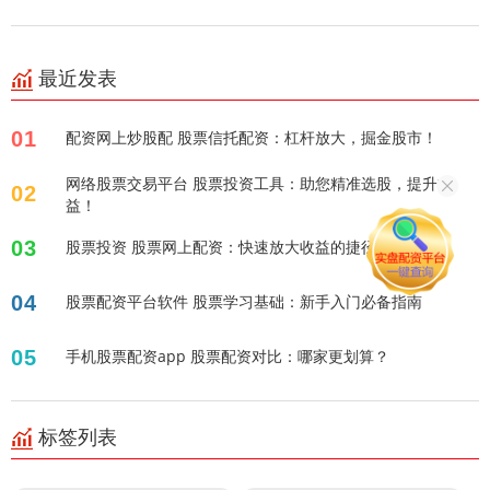
最近发表
01
配资网上炒股配 股票信托配资：杠杆放大，掘金股市！
网络股票交易平台 股票投资工具：助您精准选股，提升收
02
益！
03
股票投资 股票网上配资：快速放大收益的捷径？
04
股票配资平台软件 股票学习基础：新手入门必备指南
05
手机股票配资app 股票配资对比：哪家更划算？
标签列表