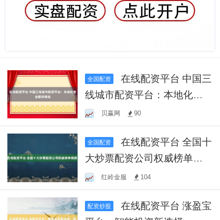
在线配资平台 中国三
全国配资
线城市配资平台：本地化专
业服务精选
贝赢网
90
在线配资平台 全国十
全国配资
大炒票配资公司权威榜单揭
晓！
红岭金服
104
在线配资平台 涨盈宝
配资炒股