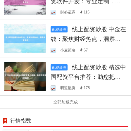
资软件开发：专业定制，安
全高效
财盛证券
115
线上配资炒股 中金在
配资炒股
线：聚焦财经热点，洞察投
资先机
小麦策略
67
线上配资炒股 精选中
配资炒股
国配资平台推荐：助您把握
投资机遇！
明道配资
178
全部加载完成
行情指数