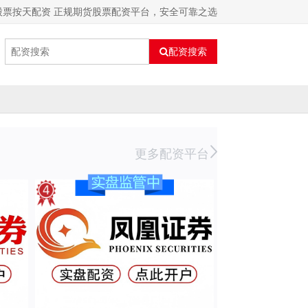
股票按天配资 正规期货股票配资平台，安全可靠之选
配资搜索
更多配资平台