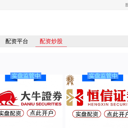
配资平台
配资炒股