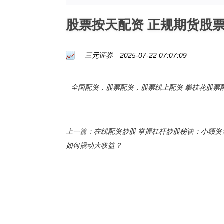
股票按天配资 正规期货股
三元证券
2025-07-22 07:07:09
全国配资，股票配资，
股票线上配资 攀枝花股票
在线配资炒股 掌握杠杆炒股秘诀：小额资
上一篇：
如何撬动大收益？