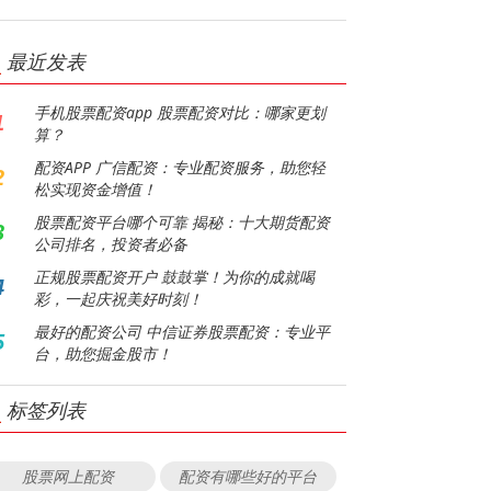
最近发表
手机股票配资app 股票配资对比：哪家更划
1
算？
配资APP 广信配资：专业配资服务，助您轻
2
松实现资金增值！
股票配资平台哪个可靠 揭秘：十大期货配资
3
公司排名，投资者必备
正规股票配资开户 鼓鼓掌！为你的成就喝
4
彩，一起庆祝美好时刻！
最好的配资公司 中信证券股票配资：专业平
5
台，助您掘金股市！
标签列表
股票网上配资
配资有哪些好的平台