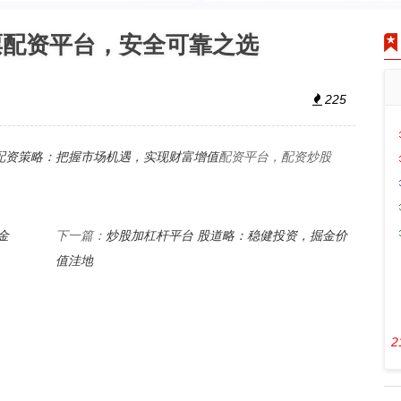
票配资平台，安全可靠之选
225
配资策略：把握市场机遇，实现财富增值
配资平台，配资炒股
金
炒股加杠杆平台 股道略：稳健投资，掘金价
下一篇：
值洼地
2