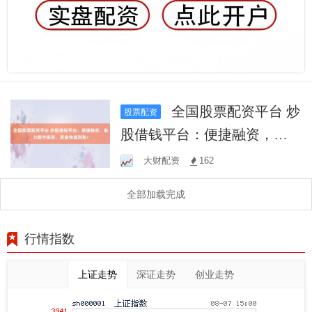
全国股票配资平台 炒
股票配资
股借钱平台：便捷融资，助
力股市投资，资金快速到
大财配资
162
账！
全部加载完成
行情指数
上证走势
深证走势
创业走势